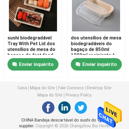
Utensílios de mesa da fécula de milho
copos de papel descartáveis
sushi biodegradável
dos utensílios de mesa
Tray With Pet Lid dos
biodegradáveis do
utensílios de mesa do
bagaço de 850ml
Feltro de lubrificação que aquece por atrito o combust
bagaço do fast food
1000ml recipiente à
da louça 11g
prova de graxa da
Enviar inquérito
Enviar inquérito
micro-ondas com
Gel que aquece por atrito o combustível
tampa
Palhas bebendo de papel
Casa
Mapa do Site
Fale Conosco
Desktop Site
Mapa do Site
Privacy Policy
O PVC adere-se envoltório
CHINA Bandeja descartável do sushi do Virgin
Cutelaria Compostable de CPLA
supplier.
Copyright © 2026 Changzhou Bio Hotel