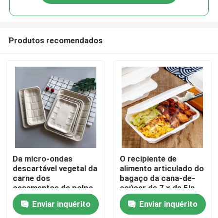
Produtos recomendados
Casa
Da micro-ondas
O recipiente de
descartável vegetal da
alimento articulado do
carne dos
bagaço da cana-de-
Produtos
casamentos da polpa
açúcar de 7 x de 5in
do bagaço da cana-
polpa biodegradável
Enviar inquérito
Enviar inquérito
de-açúcar do fruto
remove a lancheira
Sobre nós
bandeja segura