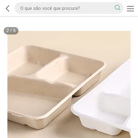
2
/
6