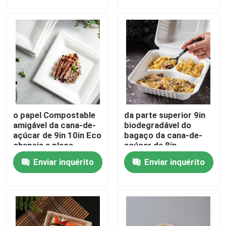
Excursão da fábrica
Controle da qualidade
contacte-nos
o papel Compostable
da parte superior 9in
Peça umas citações
amigável da cana-de-
biodegradável do
açúcar de 9in 10in Eco
bagaço da cana-de-
chapeia a placa
açúcar de 8in
quadrada do bolo da
utensílios de mesa
Utensílios de mesa descartáveis biodegradáveis
Enviar inquérito
Enviar inquérito
sobremesa
congeláveis do
recipiente de fast
food
Utensílios de mesa biodegradáveis do bagaço
Utensílios de mesa Compostable do partido